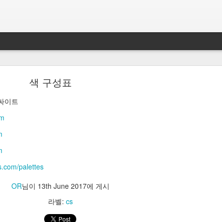
색 구성표
 싸이트
om
s://jakevdp.github.io/PythonDataScienceHandbook/
m
m
.io/PythonDataScienceHandbook/
s.com/palettes
OR
님이
4th December 2025
에 게시
OR
님이
13th June 2017
에 게시
라벨:
cs
link
라벨:
cs