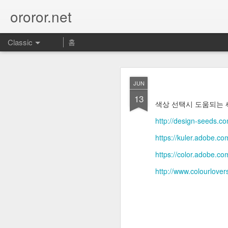
ororor.net
Classic
홈
JUN
13
색상 선택시 도움되는
http://design-seeds.c
http
DEC
https://kuler.adobe.co
4
https://color.adobe.co
https://jakevdp.github
http://www.colourlover