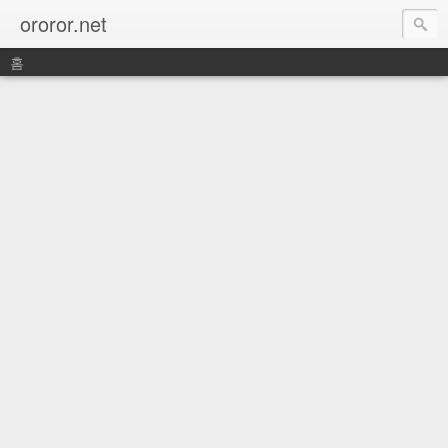
ororor.net
홈