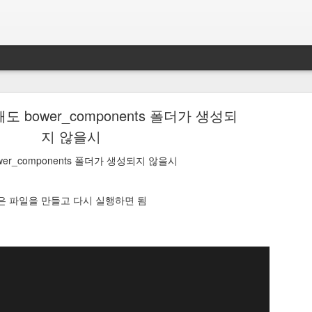
해도 bower_components 폴더가 생성되
지 않을시
wer_components 폴더가 생성되지 않을시
s://jakevdp.github.io/PythonDataScienceHandbook/
은 파일을 만들고 다시 실행하면 됨
.io/PythonDataScienceHandbook/
OR
님이
4th December 2025
에 게시
라벨:
cs
link