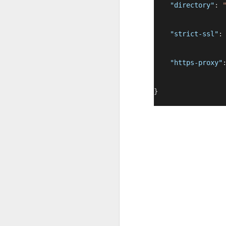
"directory"
: 
"strict-ssl"
:
DEC
"https-proxy"
3
https://pagedout.institu
}
DEC
1. 설치된상황