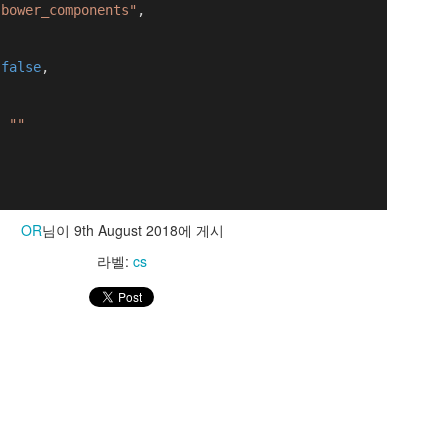
"bower_components"
,
0
댓글 추가
 
false
, 
https://pagedout.institute/
: 
""
te/
OR
님이
3rd December 2025
에 게시
OR
님이
9th August 2018
에 게시
라벨:
link
라벨:
cs
0
댓글 추가