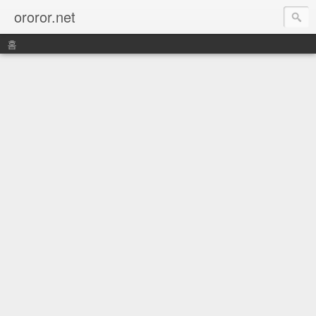
ororor.net
홈