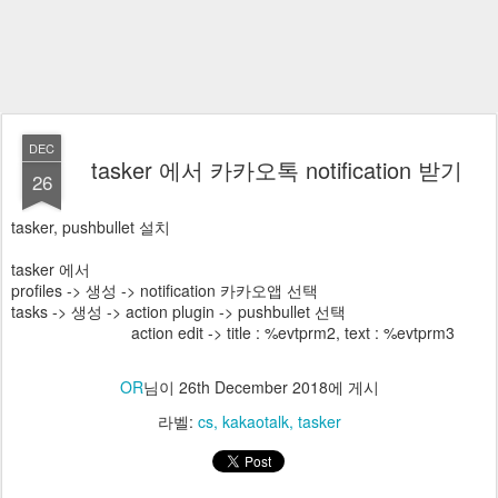
DEC
tasker 에서 카카오톡 notification 받기
26
tasker, pushbullet 설치
tasker 에서
profiles -> 생성 -> notification 카카오앱 선택
tasks -> 생성 -> action plugin -> pushbullet 선택
action edit -> title : %evtprm2, text : %evtprm3
OR
님이
26th December 2018
에 게시
라벨:
cs
kakaotalk
tasker