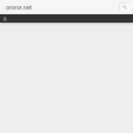
ororor.net
홈